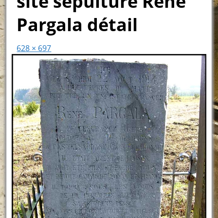
site sépulture René
Pargala détail
628 × 697