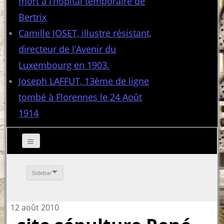
mort à l’hôpital temporaire de
Bertrix
Camille JOSET, illustre résistant,
directeur de l’Avenir du
Luxembourg en 1903.
Joseph LAFFUT, 13ème de ligne
tombé à Florennes le 24 Août
1914
Sidebar
12 août 2010