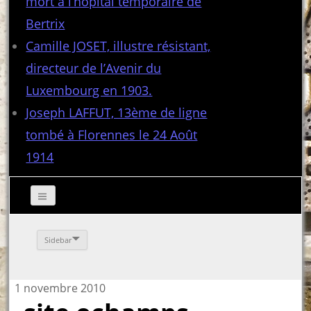
mort à l’hôpital temporaire de
Bertrix
Camille JOSET, illustre résistant,
directeur de l’Avenir du
Luxembourg en 1903.
Joseph LAFFUT, 13ème de ligne
tombé à Florennes le 24 Août
1914
Sidebar
1 novembre 2010