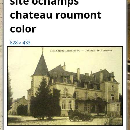
site ochamps
chateau roumont
color
628 × 433