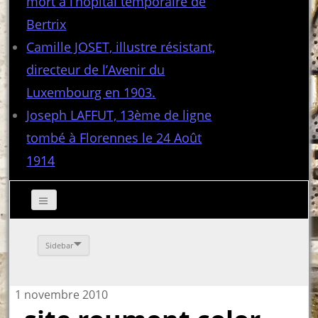
mort à l’hôpital temporaire de
Bertrix
Camille JOSET, illustre résistant,
directeur de l’Avenir du
Luxembourg en 1903.
Joseph LAFFUT, 13ème de ligne
tombé à Florennes le 24 Août
1914
Sidebar
1 novembre 2010