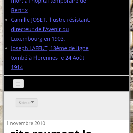
mort à l’hôpital temporaire de
Bertrix
Camille JOSET, illustre résistant,
directeur de l’Avenir du
Luxembourg en 1903.
Joseph LAFFUT, 13ème de ligne
tombé à Florennes le 24 Août
1914
Sidebar
1 novembre 2010