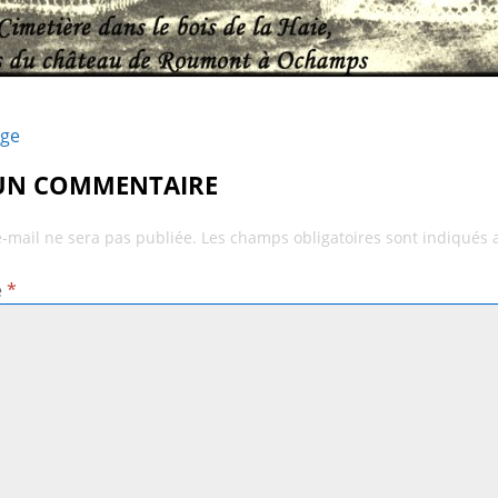
age
 UN COMMENTAIRE
e-mail ne sera pas publiée.
Les champs obligatoires sont indiqués
e
*