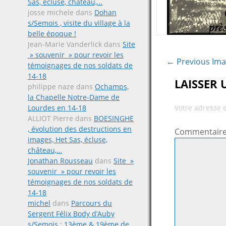
Sas, écluse, château,…
josse michele
dans
Dohan
s/Semois , visite du village à la
belle époque !
Jean-Marie Vanderlick
dans
Site
» souvenir » pour revoir les
← Previous Im
témoignages de nos soldats de
14-18
LAISSER
philippe naze
dans
Ochamps,
la Chapelle Notre-Dame de
Lourdes en 14-18
Votre adresse 
ALLIOT Pierre
dans
BOESINGHE
, évolution des destructions en
Commentair
images, Het Sas, écluse,
château,…
Jonathan Rousseau
dans
Site »
souvenir » pour revoir les
témoignages de nos soldats de
14-18
michel
dans
Parcours du
Sergent Félix Body d’Auby
s/Semois ; 13ème & 19ème de