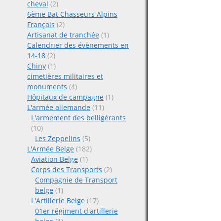
cheval
(2)
6ème Bat Chasseurs Alpins
Français
(2)
Artisanat de tranchée
(1)
Calendrier des évènements en
14-18
(2)
Chiny
(1)
cimetières militaires et
monuments
(4)
Hôpitaux de campagne
(1)
L'armée allemande
(11)
L'armement des belligérants
(10)
Les Zeppelins
(5)
L'Armée Belge
(182)
Aviation Belge
(1)
Corps des Transports
(2)
Compagnie de Transport
belge
(1)
L'Artillerie Belge
(17)
01er régiment d'artillerie