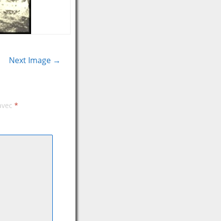
Next Image →
 avec
*