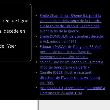
Articles récents
Emile Chappé du 159ème R.I. perd la
 rég. de ligne
vie lors de la délivrance de la Flandre
sur la route de Torhout , 3 semaines
s, décède en
avant la fin de la guerre.
Emile DUMOULIN de Stembert décédé
à Holzminden en 1915
de l’Yser
Edouard PASCAL de Rougiers (83-Var)
perd la vie dans le naufrage du
Provence II le 26 Février 1916
colonel Huc Pierre Joseph Louis mort à
l’hôpital temporaire de Bertrix
Camille JOSET, illustre résistant,
directeur de l’Avenir du Luxembourg
en 1903.
Joseph LAFFUT, 13ème de ligne tombé à
Florennes le 24 Août 1914