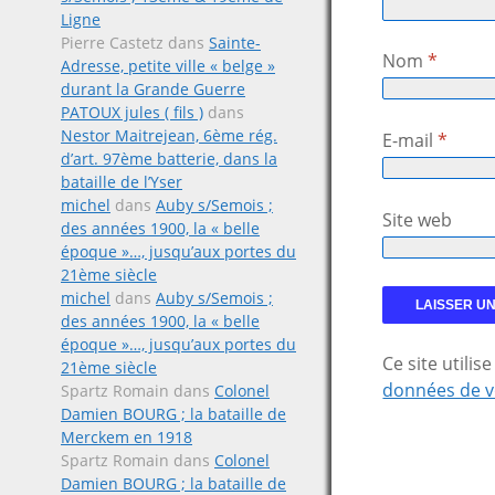
Ligne
Pierre Castetz
dans
Sainte-
Nom
*
Adresse, petite ville « belge »
durant la Grande Guerre
PATOUX jules ( fils )
dans
Nestor Maitrejean, 6ème rég.
E-mail
*
d’art. 97ème batterie, dans la
bataille de l’Yser
michel
dans
Auby s/Semois ;
Site web
des années 1900, la « belle
époque »…, jusqu’aux portes du
21ème siècle
michel
dans
Auby s/Semois ;
des années 1900, la « belle
époque »…, jusqu’aux portes du
Ce site utili
21ème siècle
données de v
Spartz Romain
dans
Colonel
Damien BOURG ; la bataille de
Merckem en 1918
Spartz Romain
dans
Colonel
Damien BOURG ; la bataille de