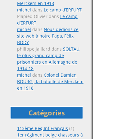
Merckem en 1918
michel
dans
Le camp d’ERFURT
Plapied Olivier
dans
Le camp
d’ERFURT
michel
dans
Nous dédions ce
site web à notre Papa, Félix
BODY
philippe jaillard
dans
SOLTAU,
le plus grand camp de
prisonniers en Allemagne de
1914-18
michel
dans
Colonel Damien
BOURG ; la bataille de Merckem
en 1918
Catégories
113ème Rég.Inf.Français
(1)
1er régiment belge chasseurs à