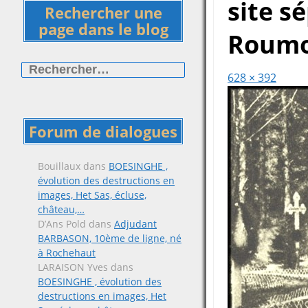
site s
Rechercher une
page dans le blog
Roumo
Rechercher :
628 × 392
Forum de dialogues
Bouillaux
dans
BOESINGHE ,
évolution des destructions en
images, Het Sas, écluse,
château,…
D’Ans Pold
dans
Adjudant
BARBASON, 10ème de ligne, né
à Rochehaut
LARAISON Yves
dans
BOESINGHE , évolution des
destructions en images, Het