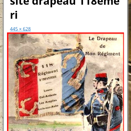
site drapeau 118ème
ri
445 × 628