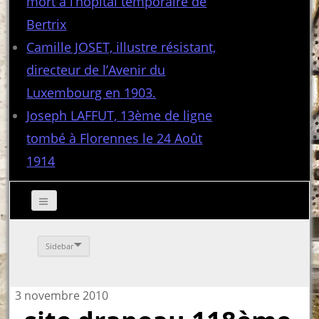
mort à l’hôpital temporaire de
Bertrix
Camille JOSET, illustre résistant,
directeur de l’Avenir du
Luxembourg en 1903.
Joseph LAFFUT, 13ème de ligne
tombé à Florennes le 24 Août
1914
Sidebar
3 novembre 2010