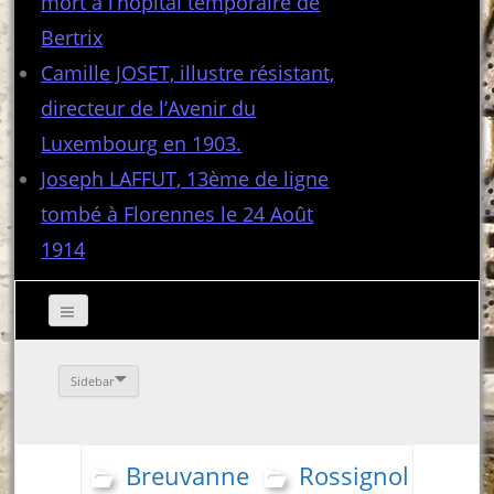
mort à l’hôpital temporaire de
Bertrix
Camille JOSET, illustre résistant,
directeur de l’Avenir du
Luxembourg en 1903.
Joseph LAFFUT, 13ème de ligne
tombé à Florennes le 24 Août
1914
Sidebar
Breuvanne
Rossignol