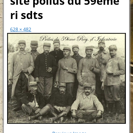
site poilus du 59ème
ri sdts
628 × 482