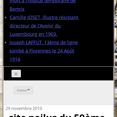
mort à l’hôpital temporaire de
Bertrix
Camille JOSET, illustre résistant,
directeur de l’Avenir du
Luxembourg en 1903.
Joseph LAFFUT, 13ème de ligne
tombé à Florennes le 24 Août
1914
Sidebar
29 novembre 2010