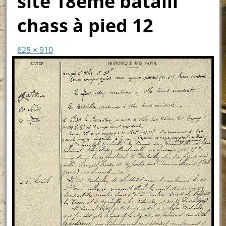
site 18ème bataill
chass à pied 12
628 × 910