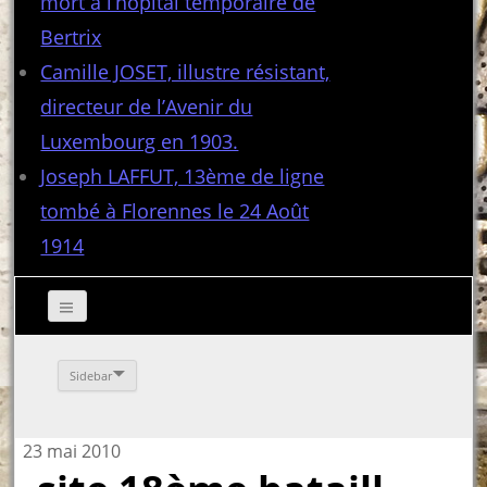
mort à l’hôpital temporaire de
Bertrix
Camille JOSET, illustre résistant,
directeur de l’Avenir du
Luxembourg en 1903.
Joseph LAFFUT, 13ème de ligne
tombé à Florennes le 24 Août
1914
Sidebar
23 mai 2010