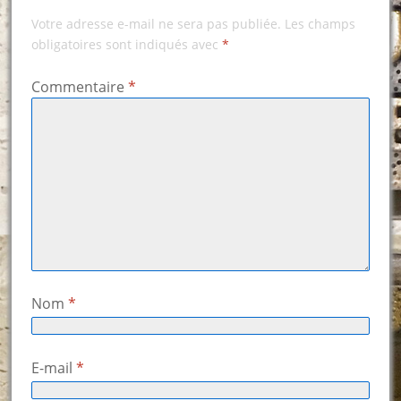
Votre adresse e-mail ne sera pas publiée.
Les champs
obligatoires sont indiqués avec
*
Commentaire
*
Nom
*
E-mail
*