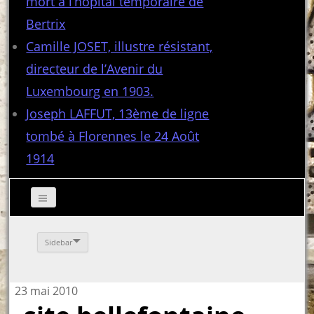
mort à l’hôpital temporaire de
Bertrix
Camille JOSET, illustre résistant,
directeur de l’Avenir du
Luxembourg en 1903.
Joseph LAFFUT, 13ème de ligne
tombé à Florennes le 24 Août
1914
Sidebar
23 mai 2010