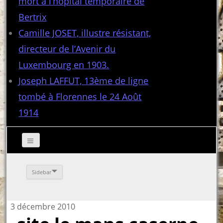
mort à l’hôpital temporaire de
Bertrix
Camille JOSET, illustre résistant,
directeur de l’Avenir du
Luxembourg en 1903.
Joseph LAFFUT, 13ème de ligne
tombé à Florennes le 24 Août
1914
Sidebar
3 décembre 2010