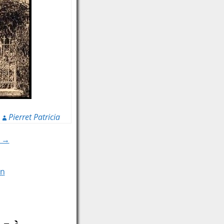
Pierret Patricia
» →
an