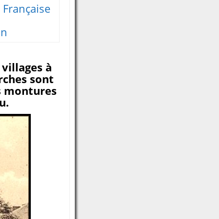
 Française
in
villages à
rches sont
rs montures
u.