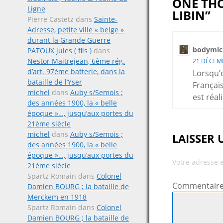
ONE THO
Ligne
LIBIN”
Pierre Castetz
dans
Sainte-
Adresse, petite ville « belge »
durant la Grande Guerre
bodymic
PATOUX jules ( fils )
dans
Nestor Maitrejean, 6ème rég.
21 DÉCEMB
d’art. 97ème batterie, dans la
Lorsqu’
bataille de l’Yser
Français
michel
dans
Auby s/Semois ;
est réal
des années 1900, la « belle
époque »…, jusqu’aux portes du
21ème siècle
michel
dans
Auby s/Semois ;
LAISSER
des années 1900, la « belle
époque »…, jusqu’aux portes du
Votre adresse 
21ème siècle
Spartz Romain
dans
Colonel
Commentair
Damien BOURG ; la bataille de
Merckem en 1918
Spartz Romain
dans
Colonel
Damien BOURG ; la bataille de