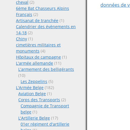
cheval
(2)
données de v
6ème Bat Chasseurs Alpins
Français
(2)
Artisanat de tranchée
(1)
Calendrier des évènements en
14-18
(2)
Chiny
(1)
cimetières militaires et
monuments
(4)
Hôpitaux de campagne
(1)
L'armée allemande
(11)
L'armement des belligérants
(10)
Les Zeppelins
(5)
L'Armée Belge
(182)
Aviation Belge
(1)
Corps des Transports
(2)
Compagnie de Transport
belge
(1)
L'Artillerie Belge
(17)
01er régiment d'artillerie