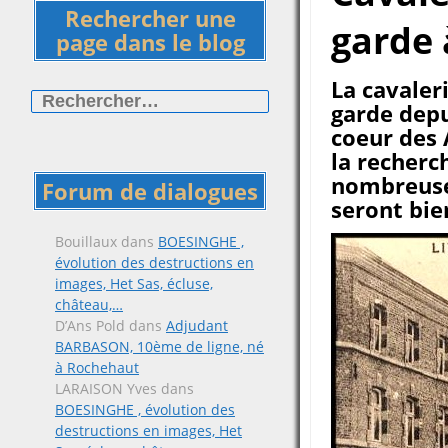
Rechercher une
garde 
page dans le blog
Rechercher :
La cavaler
garde depu
coeur des 
la recherc
nombreuses
Forum de dialogues
seront bie
Bouillaux
dans
BOESINGHE ,
évolution des destructions en
images, Het Sas, écluse,
château,…
D’Ans Pold
dans
Adjudant
BARBASON, 10ème de ligne, né
à Rochehaut
LARAISON Yves
dans
BOESINGHE , évolution des
destructions en images, Het