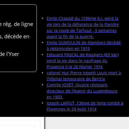
Articles récents
Emile Chappé du 159ème R.I. perd la
 rég. de ligne
vie lors de la délivrance de la Flandre
sur la route de Torhout , 3 semaines
s, décède en
avant la fin de la guerre.
Emile DUMOULIN de Stembert décédé
à Holzminden en 1915
de l’Yser
Edouard PASCAL de Rougiers (83-Var)
perd la vie dans le naufrage du
Provence II le 26 Février 1916
colonel Huc Pierre Joseph Louis mort à
l’hôpital temporaire de Bertrix
Camille JOSET, illustre résistant,
directeur de l’Avenir du Luxembourg
en 1903.
Joseph LAFFUT, 13ème de ligne tombé à
Florennes le 24 Août 1914