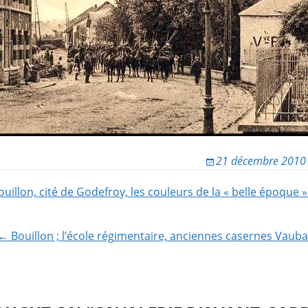
21 décembre 2010
ouillon, cité de Godefroy, les couleurs de la « belle époque 
ion
← Bouillon ; l’école régimentaire, anciennes casernes Vaub