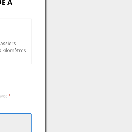
E À
rassiers
00 kilomètres
 avec
*