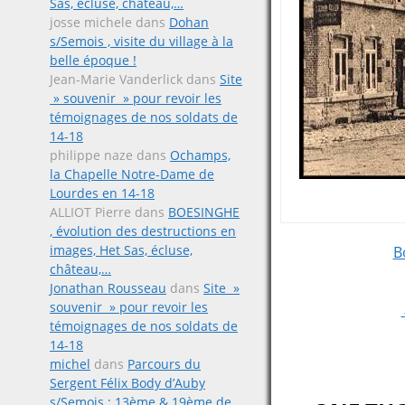
Sas, écluse, château,…
josse michele
dans
Dohan
s/Semois , visite du village à la
belle époque !
Jean-Marie Vanderlick
dans
Site
» souvenir » pour revoir les
témoignages de nos soldats de
14-18
philippe naze
dans
Ochamps,
la Chapelle Notre-Dame de
Lourdes en 14-18
ALLIOT Pierre
dans
BOESINGHE
, évolution des destructions en
Post
images, Het Sas, écluse,
B
château,…
Jonathan Rousseau
dans
Site »
navigat
souvenir » pour revoir les
témoignages de nos soldats de
14-18
michel
dans
Parcours du
Sergent Félix Body d’Auby
s/Semois ; 13ème & 19ème de