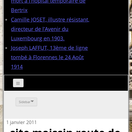
mort à l’hôpital temporaire de
Bertrix
Camille JOSET, illustre résistant,
directeur de l’Avenir du
Luxembourg en 1903.
Joseph LAFFUT, 13ème de ligne
tombé à Florennes le 24 Août
1914
Sidebar
1 janvier 2011