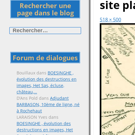
site p
Rechercher une
page dans le blog
518 × 500
Rechercher :
Forum de dialogues
Bouillaux
dans
BOESINGHE ,
évolution des destructions en
images, Het Sas, écluse,
château,…
D’Ans Pold
dans
Adjudant
BARBASON, 10ème de ligne, né
à Rochehaut
LARAISON Yves
dans
BOESINGHE , évolution des
destructions en images, Het