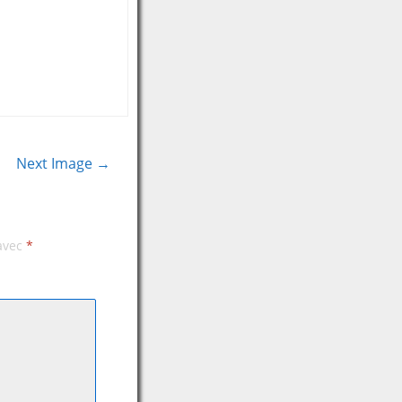
Next Image →
 avec
*