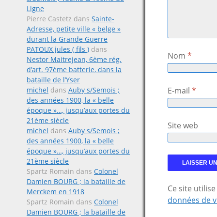
Ligne
Pierre Castetz
dans
Sainte-
Adresse, petite ville « belge »
durant la Grande Guerre
PATOUX jules ( fils )
dans
Nom
*
Nestor Maitrejean, 6ème rég.
d’art. 97ème batterie, dans la
bataille de l’Yser
michel
dans
Auby s/Semois ;
E-mail
*
des années 1900, la « belle
époque »…, jusqu’aux portes du
21ème siècle
Site web
michel
dans
Auby s/Semois ;
des années 1900, la « belle
époque »…, jusqu’aux portes du
21ème siècle
Spartz Romain
dans
Colonel
Damien BOURG ; la bataille de
Ce site utili
Merckem en 1918
données de v
Spartz Romain
dans
Colonel
Damien BOURG ; la bataille de