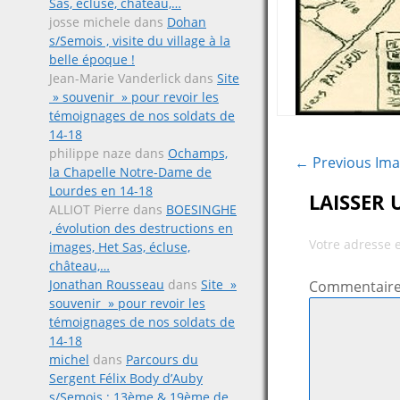
Sas, écluse, château,…
josse michele
dans
Dohan
s/Semois , visite du village à la
belle époque !
Jean-Marie Vanderlick
dans
Site
» souvenir » pour revoir les
témoignages de nos soldats de
14-18
philippe naze
dans
Ochamps,
← Previous Im
la Chapelle Notre-Dame de
Lourdes en 14-18
LAISSER
ALLIOT Pierre
dans
BOESINGHE
, évolution des destructions en
Votre adresse 
images, Het Sas, écluse,
château,…
Jonathan Rousseau
dans
Site »
Commentair
souvenir » pour revoir les
témoignages de nos soldats de
14-18
michel
dans
Parcours du
Sergent Félix Body d’Auby
s/Semois ; 13ème & 19ème de