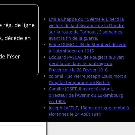
Articles récents
Emile Chappé du 159ème R.I. perd la
 rég. de ligne
vie lors de la délivrance de la Flandre
sur la route de Torhout , 3 semaines
s, décède en
avant la fin de la guerre.
Emile DUMOULIN de Stembert décédé
à Holzminden en 1915
de l’Yser
Edouard PASCAL de Rougiers (83-Var)
perd la vie dans le naufrage du
Provence II le 26 Février 1916
colonel Huc Pierre Joseph Louis mort à
l’hôpital temporaire de Bertrix
Camille JOSET, illustre résistant,
directeur de l’Avenir du Luxembourg
en 1903.
Joseph LAFFUT, 13ème de ligne tombé à
Florennes le 24 Août 1914