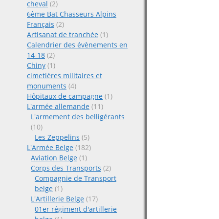
cheval
(2)
6ème Bat Chasseurs Alpins
Français
(2)
Artisanat de tranchée
(1)
Calendrier des évènements en
14-18
(2)
Chiny
(1)
cimetières militaires et
monuments
(4)
Hôpitaux de campagne
(1)
L'armée allemande
(11)
L'armement des belligérants
(10)
Les Zeppelins
(5)
L'Armée Belge
(182)
Aviation Belge
(1)
Corps des Transports
(2)
Compagnie de Transport
belge
(1)
L'Artillerie Belge
(17)
01er régiment d'artillerie