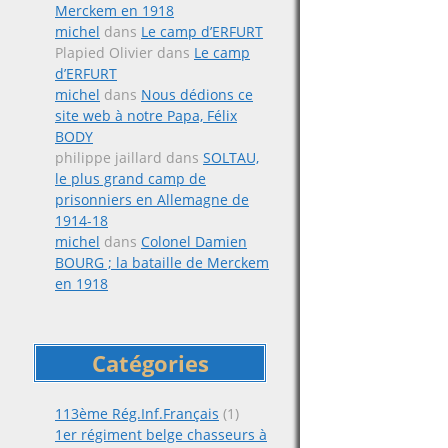
Merckem en 1918
michel
dans
Le camp d’ERFURT
Plapied Olivier
dans
Le camp
d’ERFURT
michel
dans
Nous dédions ce
site web à notre Papa, Félix
BODY
philippe jaillard
dans
SOLTAU,
le plus grand camp de
prisonniers en Allemagne de
1914-18
michel
dans
Colonel Damien
BOURG ; la bataille de Merckem
en 1918
Catégories
113ème Rég.Inf.Français
(1)
1er régiment belge chasseurs à