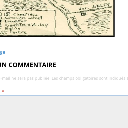
age
 UN COMMENTAIRE
e-mail ne sera pas publiée.
Les champs obligatoires sont indiqués
e
*