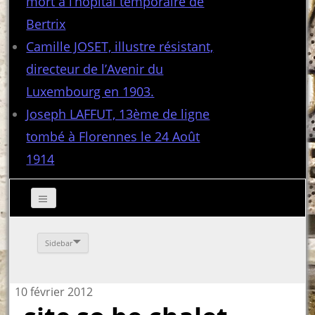
mort à l’hôpital temporaire de
Bertrix
Camille JOSET, illustre résistant,
directeur de l’Avenir du
Luxembourg en 1903.
Joseph LAFFUT, 13ème de ligne
tombé à Florennes le 24 Août
1914
Sidebar
10 février 2012