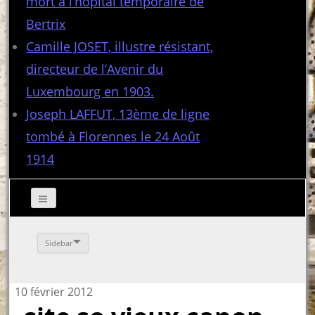
mort à l’hôpital temporaire de
Bertrix
Camille JOSET, illustre résistant,
directeur de l’Avenir du
Luxembourg en 1903.
Joseph LAFFUT, 13ème de ligne
tombé à Florennes le 24 Août
1914
Sidebar
10 février 2012