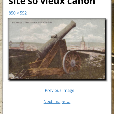
site so vieux canon
850 × 552
← Previous Image
Next Image →