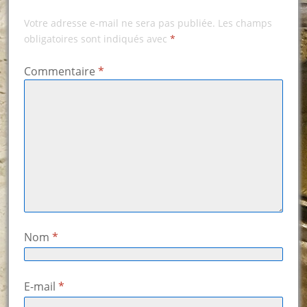
Votre adresse e-mail ne sera pas publiée.
Les champs
obligatoires sont indiqués avec
*
Commentaire
*
Nom
*
E-mail
*