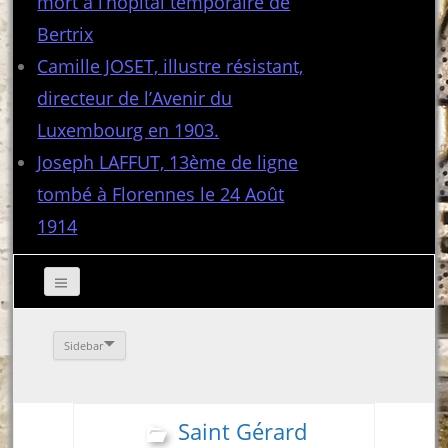
mort à l’hôpital temporaire de
Bertrix
Camille JOSET, illustre résistant,
directeur de l’Avenir du
Luxembourg en 1903.
Joseph LAFFUT, 13ème de ligne
tombé à Florennes le 24 Août
1914
Sidebar
Saint Gérard