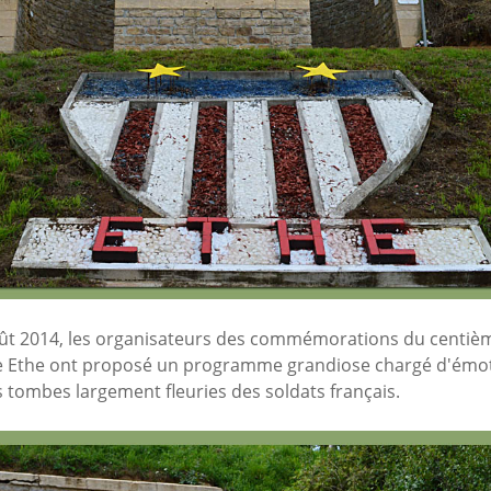
ût 2014, les organisateurs des commémorations du centièm
 Ethe ont proposé un programme grandiose chargé d'émot
es tombes largement fleuries des soldats français.