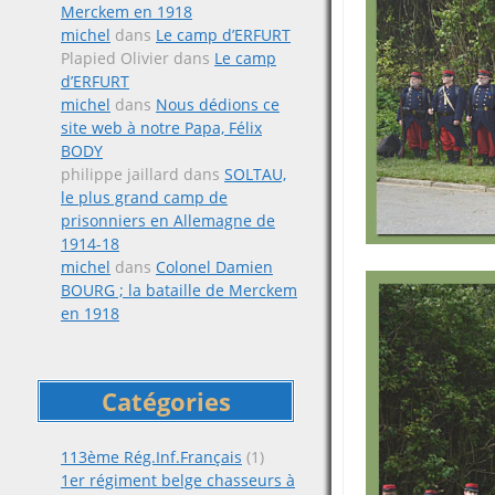
Merckem en 1918
michel
dans
Le camp d’ERFURT
Plapied Olivier
dans
Le camp
d’ERFURT
michel
dans
Nous dédions ce
site web à notre Papa, Félix
BODY
philippe jaillard
dans
SOLTAU,
le plus grand camp de
prisonniers en Allemagne de
1914-18
michel
dans
Colonel Damien
BOURG ; la bataille de Merckem
en 1918
Catégories
113ème Rég.Inf.Français
(1)
1er régiment belge chasseurs à