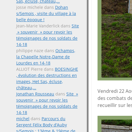
Sas, écluse, château,…
josse michele
dans
Dohan
s/Semois , visite du village à la
belle époque !
Jean-Marie Vanderlick
dans
Site
» souvenir » pour revoir les
témoignages de nos soldats de
14-18
philippe naze
dans
Ochamps,
la Chapelle Notre-Dame de
Lourdes en 14-18
ALLIOT Pierre
dans
BOESINGHE
, évolution des destructions en
images, Het Sas, écluse,
château,…
Vendredi 22 Ao
Jonathan Rousseau
dans
Site »
des combats de
souvenir » pour revoir les
recueillir sur l
témoignages de nos soldats de
14-18
michel
dans
Parcours du
Sergent Félix Body d’Auby
s/Semois ; 13ème & 19ème de