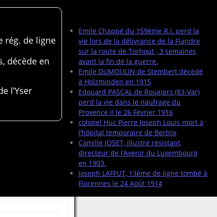
Articles récents
Emile Chappé du 159ème R.I. perd la
 rég. de ligne
vie lors de la délivrance de la Flandre
sur la route de Torhout , 3 semaines
s, décède en
avant la fin de la guerre.
Emile DUMOULIN de Stembert décédé
à Holzminden en 1915
de l’Yser
Edouard PASCAL de Rougiers (83-Var)
perd la vie dans le naufrage du
Provence II le 26 Février 1916
colonel Huc Pierre Joseph Louis mort à
l’hôpital temporaire de Bertrix
Camille JOSET, illustre résistant,
directeur de l’Avenir du Luxembourg
en 1903.
Joseph LAFFUT, 13ème de ligne tombé à
Florennes le 24 Août 1914