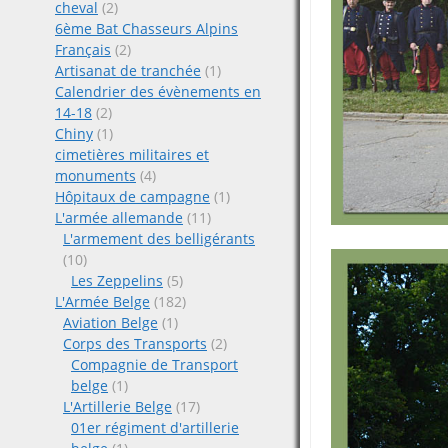
cheval
(2)
6ème Bat Chasseurs Alpins
Français
(2)
Artisanat de tranchée
(1)
Calendrier des évènements en
14-18
(2)
Chiny
(1)
cimetières militaires et
monuments
(4)
Hôpitaux de campagne
(1)
L'armée allemande
(11)
L'armement des belligérants
(10)
Les Zeppelins
(5)
L'Armée Belge
(182)
Aviation Belge
(1)
Corps des Transports
(2)
Compagnie de Transport
belge
(1)
L'Artillerie Belge
(17)
01er régiment d'artillerie