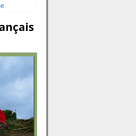
he
rançais