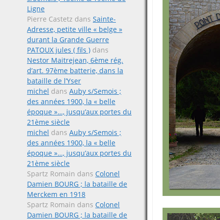
Ligne
Pierre Castetz
dans
Sainte-
Adresse, petite ville « belge »
durant la Grande Guerre
PATOUX jules ( fils )
dans
Nestor Maitrejean, 6ème rég.
d’art. 97ème batterie, dans la
bataille de l’Yser
michel
dans
Auby s/Semois ;
des années 1900, la « belle
époque »…, jusqu’aux portes du
21ème siècle
michel
dans
Auby s/Semois ;
des années 1900, la « belle
époque »…, jusqu’aux portes du
21ème siècle
Spartz Romain
dans
Colonel
Damien BOURG ; la bataille de
Merckem en 1918
Spartz Romain
dans
Colonel
Damien BOURG ; la bataille de