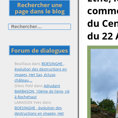
Rechercher une
commé
page dans le blog
du Cen
Rechercher :
du 22 
Forum de dialogues
Bouillaux
dans
BOESINGHE ,
évolution des destructions en
images, Het Sas, écluse,
château,…
D’Ans Pold
dans
Adjudant
BARBASON, 10ème de ligne, né
à Rochehaut
LARAISON Yves
dans
BOESINGHE , évolution des
destructions en images, Het