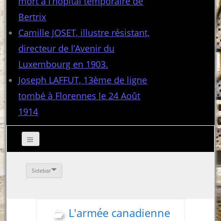
mort à l’hôpital temporaire de
Bertrix
Camille JOSET, illustre résistant,
directeur de l’Avenir du
Luxembourg en 1903.
Joseph LAFFUT, 13ème de ligne
tombé à Florennes le 24 Août
1914
Sidebar
L'armée canadienne