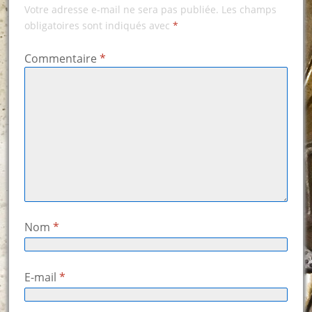
Votre adresse e-mail ne sera pas publiée.
Les champs
obligatoires sont indiqués avec
*
Commentaire
*
Nom
*
E-mail
*