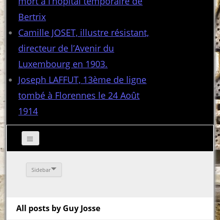
mort à l’hôpital temporaire de
Bertrix
Camille JOSET, illustre résistant,
directeur de l’Avenir du
Luxembourg en 1903.
Joseph LAFFUT, 13ème de ligne
tombé à Florennes le 24 Août
1914
Sidebar
All posts by Guy Josse