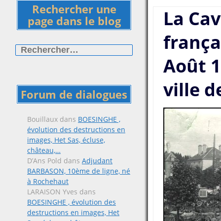
Rechercher une
La Cav
page dans le blog
frança
Rechercher :
Août 1
ville d
Forum de dialogues
Bouillaux
dans
BOESINGHE ,
évolution des destructions en
images, Het Sas, écluse,
château,…
D’Ans Pold
dans
Adjudant
BARBASON, 10ème de ligne, né
à Rochehaut
LARAISON Yves
dans
BOESINGHE , évolution des
destructions en images, Het