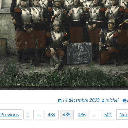
14 décembre 2009
michel
Previous
1
…
484
485
486
…
501
Nex