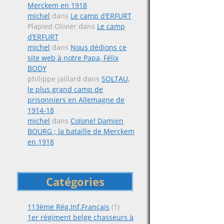
navigat
Merckem en 1918
michel
dans
Le camp d’ERFURT
Plapied Olivier
dans
Le camp
d’ERFURT
michel
dans
Nous dédions ce
site web à notre Papa, Félix
BODY
philippe jaillard
dans
SOLTAU,
le plus grand camp de
prisonniers en Allemagne de
1914-18
michel
dans
Colonel Damien
BOURG ; la bataille de Merckem
en 1918
Catégories
113ème Rég.Inf.Français
(1)
1er régiment belge chasseurs à