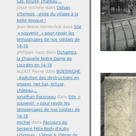
Sas, écluse, château,…
josse michele
dans
Dohan
s/Semois , visite du village à la
belle époque !
Jean-Marie Vanderlick
dans
Site
» souvenir » pour revoir les
témoignages de nos soldats de
14-18
philippe naze
dans
Ochamps,
la Chapelle Notre-Dame de
Lourdes en 14-18
ALLIOT Pierre
dans
BOESINGHE
, évolution des destructions en
images, Het Sas, écluse,
château,…
Jonathan Rousseau
dans
Site »
souvenir » pour revoir les
témoignages de nos soldats de
14-18
michel
dans
Parcours du
Sergent Félix Body d’Auby
s/Semois ; 13ème & 19ème de