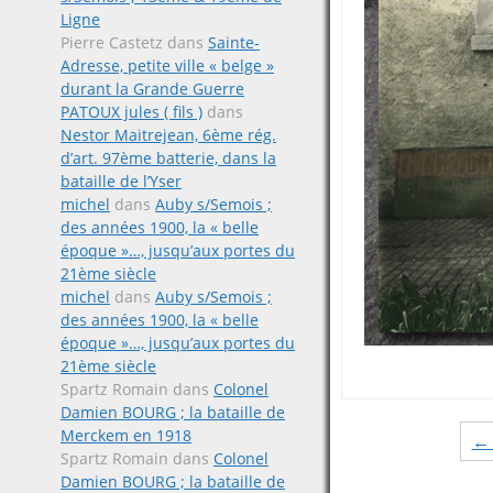
Ligne
Pierre Castetz
dans
Sainte-
Adresse, petite ville « belge »
durant la Grande Guerre
PATOUX jules ( fils )
dans
Nestor Maitrejean, 6ème rég.
d’art. 97ème batterie, dans la
bataille de l’Yser
michel
dans
Auby s/Semois ;
des années 1900, la « belle
époque »…, jusqu’aux portes du
21ème siècle
michel
dans
Auby s/Semois ;
des années 1900, la « belle
époque »…, jusqu’aux portes du
21ème siècle
Spartz Romain
dans
Colonel
Damien BOURG ; la bataille de
Posts
Merckem en 1918
← 
Spartz Romain
dans
Colonel
Damien BOURG ; la bataille de