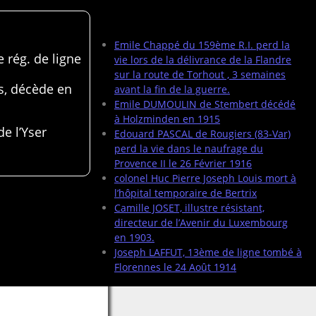
Articles récents
Emile Chappé du 159ème R.I. perd la
 rég. de ligne
vie lors de la délivrance de la Flandre
sur la route de Torhout , 3 semaines
s, décède en
avant la fin de la guerre.
Emile DUMOULIN de Stembert décédé
à Holzminden en 1915
de l’Yser
Edouard PASCAL de Rougiers (83-Var)
perd la vie dans le naufrage du
Provence II le 26 Février 1916
colonel Huc Pierre Joseph Louis mort à
l’hôpital temporaire de Bertrix
Camille JOSET, illustre résistant,
directeur de l’Avenir du Luxembourg
en 1903.
Joseph LAFFUT, 13ème de ligne tombé à
Florennes le 24 Août 1914