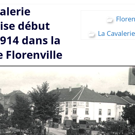
alerie
Floren
ise début
La Cavalerie
914 dans la
e Florenville