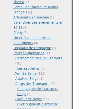
cheval
(2)
6ème Bat Chasseurs Alpins
Français
(2)
Artisanat de tranchée
(1)
Calendrier des évènements en
14-18
(2)
Chiny
(1)
cimetières militaires et
monuments
(4)
Hôpitaux de campagne
(1)
L'armée allemande
(11)
L'armement des belligérants
(10)
Les Zeppelins
(5)
L'Armée Belge
(182)
Aviation Belge
(1)
Corps des Transports
(2)
Compagnie de Transport
belge
(1)
L'Artillerie Belge
(17)
01er régiment d'artillerie