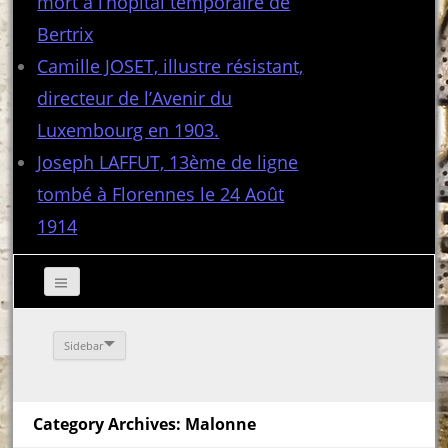
mort à l’hôpital temporaire de
Bertrix
Camille JOSET, illustre résistant,
directeur de l’Avenir du
Luxembourg en 1903.
Joseph LAFFUT, 13ème de ligne
tombé à Florennes le 24 Août
1914
Sidebar
Category Archives: Malonne