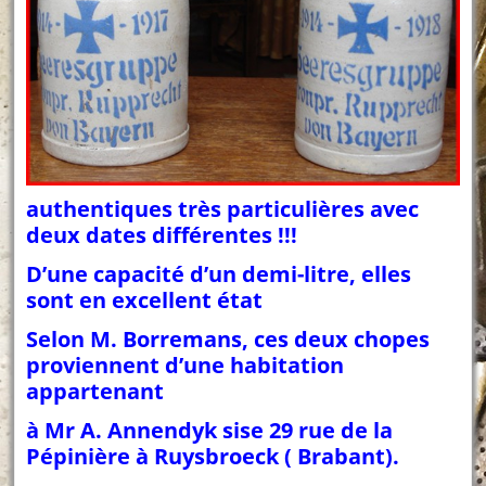
authentiques très particulières avec
deux dates différentes !!!
D’une capacité d’un demi-litre, elles
sont en excellent état
Selon M. Borremans, ces deux chopes
proviennent d’une habitation
appartenant
à Mr A. Annendyk sise 29 rue de la
Pépinière à Ruysbroeck ( Brabant).