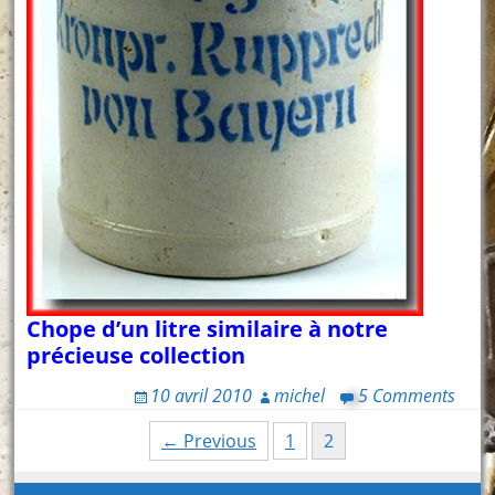
Chope d’un litre similaire à notre
précieuse collection
10 avril 2010
michel
5 Comments
Posts
← Previous
1
2