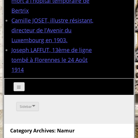
mort à l’hôpital temporaire de
Bertrix
Camille JOSET, illustre résistant,
directeur de l’Avenir du
Luxembourg en 1903.
Joseph LAFFUT, 13ème de ligne
tombé à Florennes le 24 Août
1914
Sidebar
Category Archives: Namur