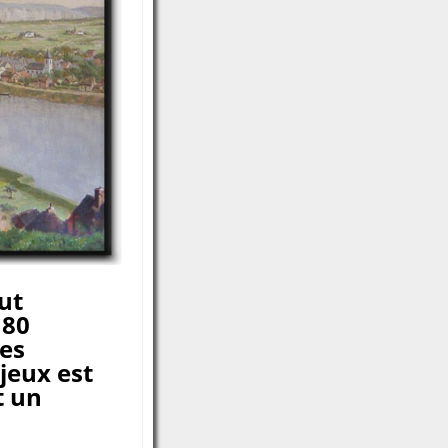
ut
 80
es
jeux est
t un