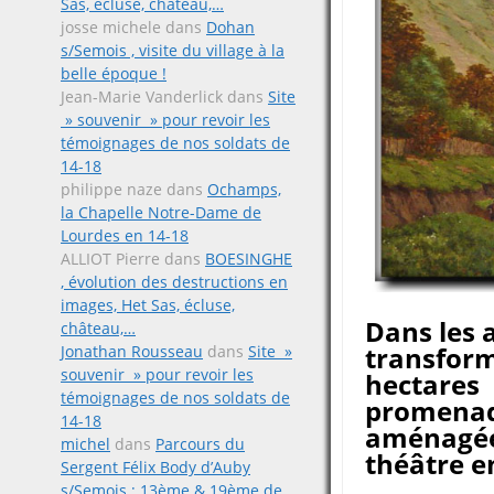
Sas, écluse, château,…
josse michele
dans
Dohan
s/Semois , visite du village à la
belle époque !
Jean-Marie Vanderlick
dans
Site
» souvenir » pour revoir les
témoignages de nos soldats de
14-18
philippe naze
dans
Ochamps,
la Chapelle Notre-Dame de
Lourdes en 14-18
ALLIOT Pierre
dans
BOESINGHE
, évolution des destructions en
images, Het Sas, écluse,
Dans les 
château,…
transform
Jonathan Rousseau
dans
Site »
souvenir » pour revoir les
hectares 
témoignages de nos soldats de
promenade
14-18
aménagée 
michel
dans
Parcours du
théâtre en
Sergent Félix Body d’Auby
s/Semois ; 13ème & 19ème de