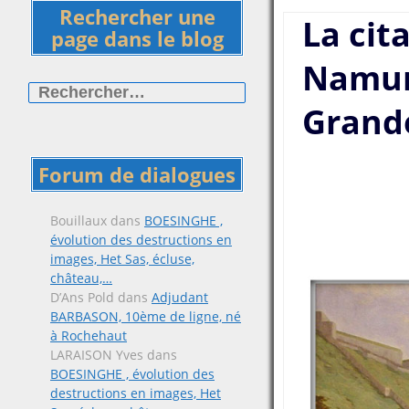
Rechercher une
La cit
page dans le blog
Namur 
Rechercher :
Grand
Forum de dialogues
Bouillaux
dans
BOESINGHE ,
évolution des destructions en
images, Het Sas, écluse,
château,…
D’Ans Pold
dans
Adjudant
BARBASON, 10ème de ligne, né
à Rochehaut
LARAISON Yves
dans
BOESINGHE , évolution des
destructions en images, Het