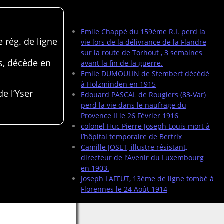
Articles récents
Emile Chappé du 159ème R.I. perd la
 rég. de ligne
vie lors de la délivrance de la Flandre
sur la route de Torhout , 3 semaines
s, décède en
avant la fin de la guerre.
Emile DUMOULIN de Stembert décédé
à Holzminden en 1915
de l’Yser
Edouard PASCAL de Rougiers (83-Var)
perd la vie dans le naufrage du
Provence II le 26 Février 1916
colonel Huc Pierre Joseph Louis mort à
l’hôpital temporaire de Bertrix
Camille JOSET, illustre résistant,
directeur de l’Avenir du Luxembourg
en 1903.
Joseph LAFFUT, 13ème de ligne tombé à
Florennes le 24 Août 1914