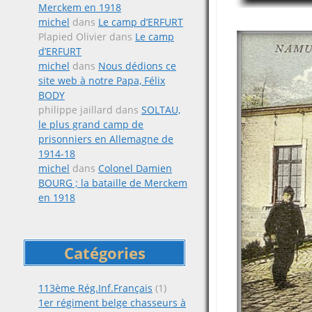
Merckem en 1918
michel
dans
Le camp d’ERFURT
Plapied Olivier
dans
Le camp
d’ERFURT
michel
dans
Nous dédions ce
site web à notre Papa, Félix
BODY
philippe jaillard
dans
SOLTAU,
le plus grand camp de
prisonniers en Allemagne de
1914-18
michel
dans
Colonel Damien
BOURG ; la bataille de Merckem
en 1918
Catégories
113ème Rég.Inf.Français
(1)
1er régiment belge chasseurs à