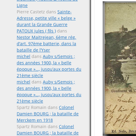
Ligne
Pierre Castetz
dans
Sainte-
Adresse, petite ville « belge »
durant la Grande Guerre
PATOUX jules ( fils )
dans
Nestor Maitrejean, 6ème rég.
d’art. 97ème batterie, dans la
bataille de l’Yser
michel
dans
Auby s/Semois ;
des années 1900, la « belle
époque »…, jusqu’aux portes du
21ème siècle
michel
dans
Auby s/Semois ;
des années 1900, la « belle
époque »…, jusqu’aux portes du
21ème siècle
Spartz Romain
dans
Colonel
Damien BOURG ; la bataille de
Merckem en 1918
Spartz Romain
dans
Colonel
Damien BOURG ; la bataille de