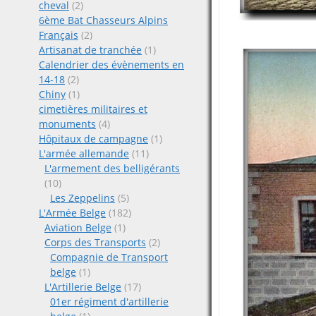
cheval
(2)
6ème Bat Chasseurs Alpins
Français
(2)
Artisanat de tranchée
(1)
Calendrier des évènements en
14-18
(2)
Chiny
(1)
cimetières militaires et
monuments
(4)
Hôpitaux de campagne
(1)
L'armée allemande
(11)
L'armement des belligérants
(10)
Les Zeppelins
(5)
L'Armée Belge
(182)
Aviation Belge
(1)
Corps des Transports
(2)
Compagnie de Transport
belge
(1)
L'Artillerie Belge
(17)
01er régiment d'artillerie