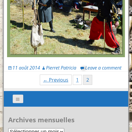
11 août 2014
Pierret Patricia
Leave a comment
Posts
← Previous
1
2
navigation
Archives mensuelles
Archives