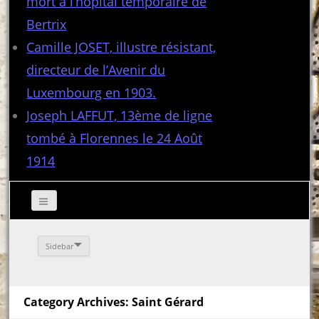
mort à l’hôpital temporaire de
Bertrix
Camille JOSET, illustre résistant,
directeur de l’Avenir du
Luxembourg en 1903.
Joseph LAFFUT, 13ème de ligne
tombé à Florennes le 24 Août
1914
Sidebar
Category Archives: Saint Gérard