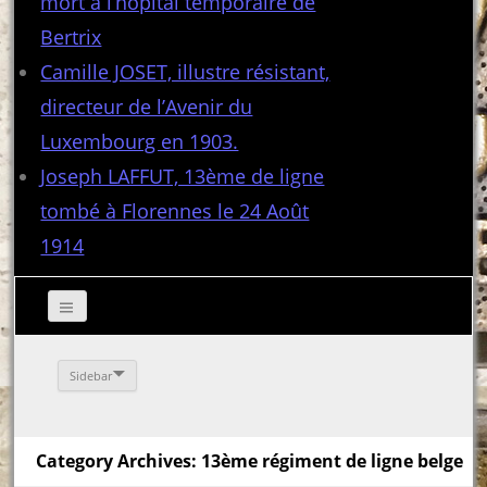
mort à l’hôpital temporaire de
Bertrix
Camille JOSET, illustre résistant,
directeur de l’Avenir du
Luxembourg en 1903.
Joseph LAFFUT, 13ème de ligne
tombé à Florennes le 24 Août
1914
Sidebar
Category Archives: 13ème régiment de ligne belge