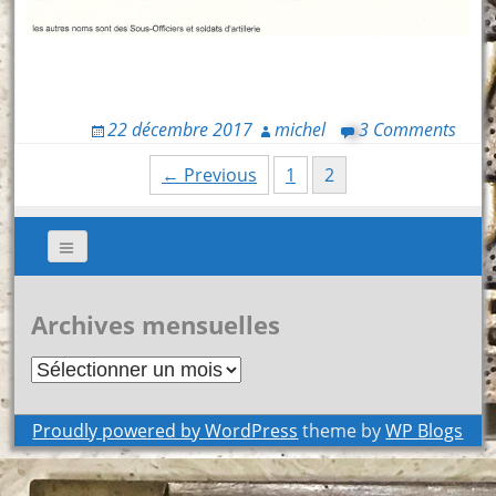
22 décembre 2017
michel
3 Comments
Posts
← Previous
1
2
navigation
Archives mensuelles
Archives
mensuelles
Proudly powered by WordPress
theme by
WP Blogs