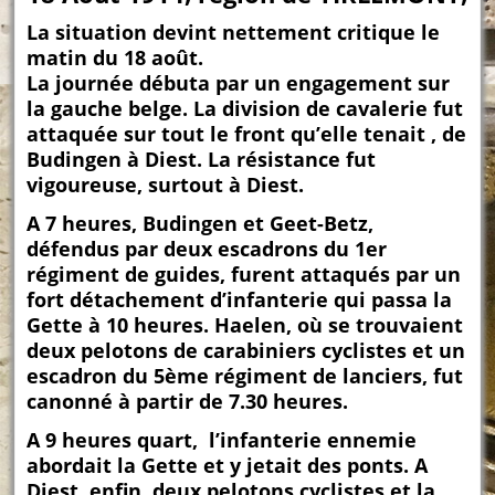
La situation devint nettement critique le
matin du 18 août.
La journée débuta par un engagement sur
la gauche belge. La division de cavalerie fut
attaquée sur tout le front qu’elle tenait , de
Budingen à Diest. La résistance fut
vigoureuse, surtout à Diest.
A 7 heures, Budingen et Geet-Betz,
défendus par deux escadrons du 1er
régiment de guides, furent attaqués par un
fort détachement d’infanterie qui passa la
Gette à 10 heures. Haelen, où se trouvaient
deux pelotons de carabiniers cyclistes et un
escadron du 5ème régiment de lanciers, fut
canonné à partir de 7.30 heures.
A 9 heures quart, l’infanterie ennemie
abordait la Gette et y jetait des ponts. A
Diest, enfin, deux pelotons cyclistes et la