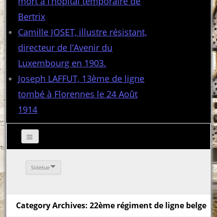
mort à l’hôpital temporaire de
Bertrix
Camille JOSET, illustre résistant,
directeur de l’Avenir du
Luxembourg en 1903.
Joseph LAFFUT, 13ème de ligne
tombé à Florennes le 24 Août
1914
Sidebar
Category Archives: 22ème régiment de ligne belge