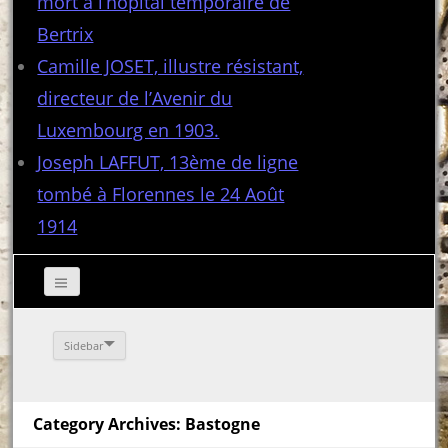
mort à l’hôpital temporaire de
Bertrix
Camille JOSET, illustre résistant,
directeur de l’Avenir du
Luxembourg en 1903.
Joseph LAFFUT, 13ème de ligne
tombé à Florennes le 24 Août
1914
Sidebar
Category Archives: Bastogne