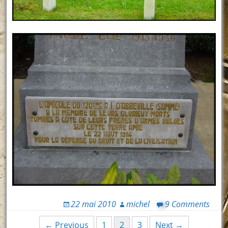
22 mai 2010
michel
9 Comments
Posts
← Previous
1
2
3
Next →