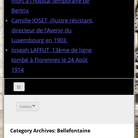
mort à l’hôpital temporaire de
Bertrix
Camille JOSET, illustre résistant,
directeur de l’Avenir du
Luxembourg en 1903.
Joseph LAFFUT, 13ème de ligne
tombé à Florennes le 24 Août
1914
Sidebar
Category Archives: Bellefontaine