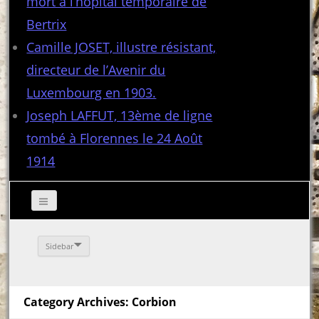
mort à l’hôpital temporaire de
Bertrix
Camille JOSET, illustre résistant,
directeur de l’Avenir du
Luxembourg en 1903.
Joseph LAFFUT, 13ème de ligne
tombé à Florennes le 24 Août
1914
Sidebar
Category Archives: Corbion