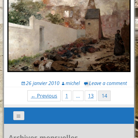
26 janvier 2010
michel
Leave a comment
Posts
← Previous
1
…
13
14
navigation
Archives mensuelles