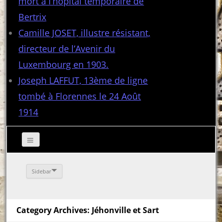
mort à l’hôpital temporaire de
Bertrix
Camille JOSET, illustre résistant,
directeur de l’Avenir du
Luxembourg en 1903.
Joseph LAFFUT, 13ème de ligne
tombé à Florennes le 24 Août
1914
Sidebar
Category Archives: Jéhonville et Sart