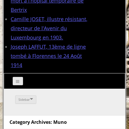
mort à l’hôpital temporaire de
Bertrix
Camille JOSET, illustre résistant,
directeur de l’Avenir du
Luxembourg en 1903.
Joseph LAFFUT, 13ème de ligne
tombé à Florennes le 24 Août
1914
Sidebar
Category Archives: Muno