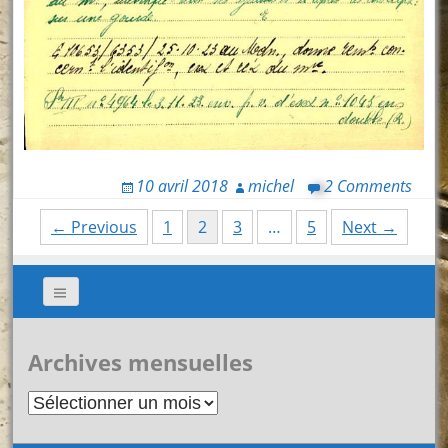
10 avril 2018
michel
2 Comments
Posts
← Previous
1
2
3
…
5
Next →
navigation
Archives mensuelles
Archives
mensuelles