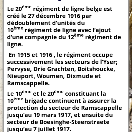
ème
Le 20
régiment de ligne belge est
créé le 27 décembre 1916 par
dédoublement d’unités du
ème
10
régiment de ligne avec l’ajout
ème
d’une compagnie du 12
régiment de
ligne.
En 1915 et 1916 , le régiment occupe
successivement les secteurs de l’Yser;
Pervyse, Drie Grachten, Boitshoucke,
Nieuport, Woumen, Dixmude et
Ramscappelle.
ème
ème
Le 10
et le 20
constituant la
ème
10
brigade continuent à assurer la
protection du secteur de Ramscappelle
jusqu’au 19 mars 1917, et ensuite du
secteur de Boesinghe-Steenstraete
jusqu’au 7 juillet 1917.