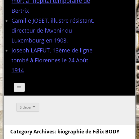
mort à l’hôpital temporaire de
Bertrix
Camille JOSET, illustre résistant,
directeur de l’Avenir du
Luxembourg en 1903.
Joseph LAFFUT, 13ème de ligne
tombé à Florennes le 24 Août
1914
Sidebar
Category Archives: biographie de Félix BODY