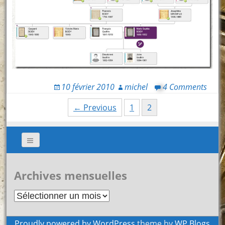
10 février 2010
michel
4 Comments
Posts
← Previous
1
2
navigation
Archives mensuelles
Archives
mensuelles
Proudly powered by WordPress
theme by
WP Blogs