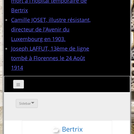
mort à l’hôpital temporaire de
Bertrix
Camille JOSET, illustre résistant,
directeur de l’Avenir du
Luxembourg en 1903.
Joseph LAFFUT, 13ème de ligne
tombé à Florennes le 24 Août
1914
Sidebar
Bertrix