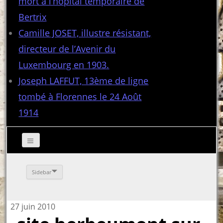
mort à l’hôpital temporaire de
Bertrix
Camille JOSET, illustre résistant,
directeur de l’Avenir du
Luxembourg en 1903.
Joseph LAFFUT, 13ème de ligne
tombé à Florennes le 24 Août
1914
Sidebar
27 juin 2010