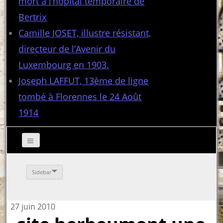
mort à l’hôpital temporaire de
Bertrix
Camille JOSET, illustre résistant,
directeur de l’Avenir du
Luxembourg en 1903.
Joseph LAFFUT, 13ème de ligne
tombé à Florennes le 24 Août
1914
Sidebar
27 juin 2010