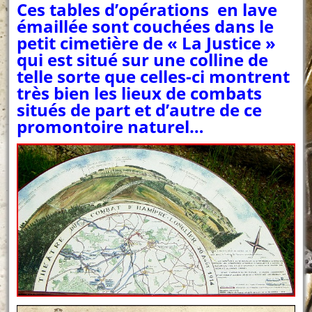
Ces tables d’opérations en lave
émaillée sont couchées dans le
petit cimetière de « La Justice »
qui est situé sur une colline de
telle sorte que celles-ci montrent
très bien les lieux de combats
situés de part et d’autre de ce
promontoire naturel…