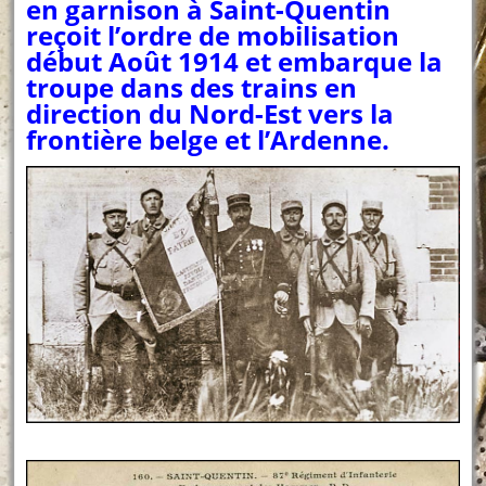
en garnison à Saint-Quentin
reçoit l’ordre de mobilisation
début Août 1914 et embarque la
troupe dans des trains en
direction du Nord-Est vers la
frontière belge et l’Ardenne.