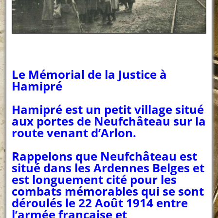
Le Mémorial de la Justice à
Hamipré
Hamipré est un petit village situé
aux portes de Neufchâteau sur la
route venant d’Arlon.
Rappelons que Neufchâteau est
situé dans les Ardennes Belges et
est longuement cité pour les
combats mémorables qui se sont
déroulés le 22 Août 1914 entre
l’armée française et