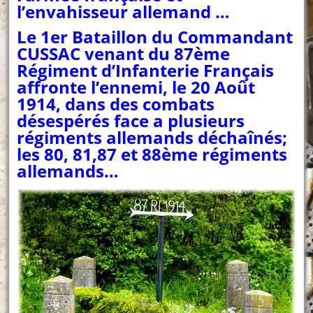
l’envahisseur allemand …
Le 1er Bataillon du Commandant
CUSSAC venant du 87ème
Régiment d’Infanterie Français
affronte l’ennemi, le 20 Août
1914, dans des combats
désespérés face a plusieurs
régiments allemands déchaînés;
les 80, 81,87 et 88ème régiments
allemands…