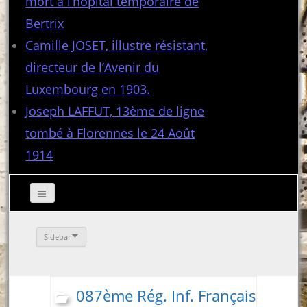
mort à l’hôpital temporaire de
Bertrix
Camille JOSET, illustre résistant,
directeur de l’Avenir du
Luxembourg en 1903.
Joseph LAFFUT, 13ème de ligne
tombé à Florennes le 24 Août
1914
Sidebar
087ème Rég. Inf. Français