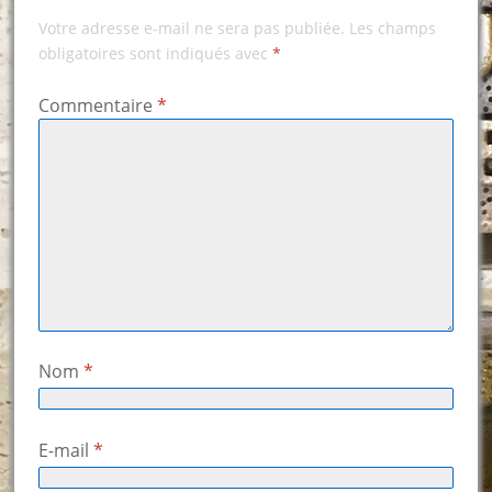
Votre adresse e-mail ne sera pas publiée.
Les champs
obligatoires sont indiqués avec
*
Commentaire
*
Nom
*
E-mail
*