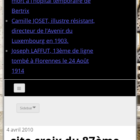
mort à l’hôpital temporaire de
Bertrix
Camille JOSET, illustre résistant,
directeur de l’Avenir du
Luxembourg en 1903.
Joseph LAFFUT, 13ème de ligne
tombé à Florennes le 24 Août
1914
Sidebar
4 avril 2010