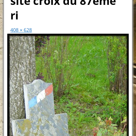
site croix du 87ème
ri
408 × 628