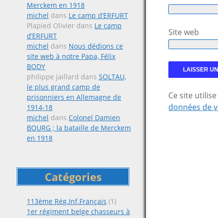
Merckem en 1918
michel
dans
Le camp d’ERFURT
Plapied Olivier
dans
Le camp
Site web
d’ERFURT
michel
dans
Nous dédions ce
site web à notre Papa, Félix
BODY
philippe jaillard
dans
SOLTAU,
le plus grand camp de
Ce site utili
prisonniers en Allemagne de
données de v
1914-18
michel
dans
Colonel Damien
BOURG ; la bataille de Merckem
en 1918
Catégories
113ème Rég.Inf.Français
(1)
1er régiment belge chasseurs à