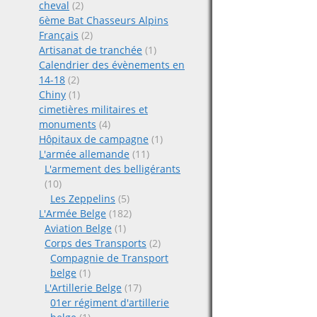
cheval
(2)
6ème Bat Chasseurs Alpins
Français
(2)
Artisanat de tranchée
(1)
Calendrier des évènements en
14-18
(2)
Chiny
(1)
cimetières militaires et
monuments
(4)
Hôpitaux de campagne
(1)
L'armée allemande
(11)
L'armement des belligérants
(10)
Les Zeppelins
(5)
L'Armée Belge
(182)
Aviation Belge
(1)
Corps des Transports
(2)
Compagnie de Transport
belge
(1)
L'Artillerie Belge
(17)
01er régiment d'artillerie