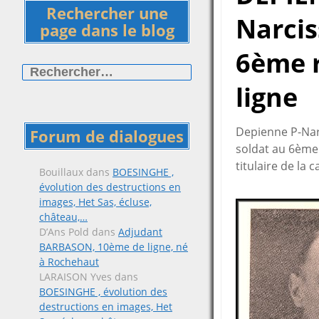
Rechercher une
Narcis
page dans le blog
6ème 
Rechercher :
ligne
Depienne P-Narc
Forum de dialogues
soldat au 6ème 
titulaire de la 
Bouillaux
dans
BOESINGHE ,
évolution des destructions en
images, Het Sas, écluse,
château,…
D’Ans Pold
dans
Adjudant
BARBASON, 10ème de ligne, né
à Rochehaut
LARAISON Yves
dans
BOESINGHE , évolution des
destructions en images, Het