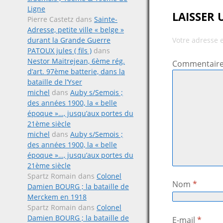
Ligne
LAISSER
Pierre Castetz
dans
Sainte-
Adresse, petite ville « belge »
durant la Grande Guerre
Votre adresse 
PATOUX jules ( fils )
dans
Nestor Maitrejean, 6ème rég.
Commentair
d’art. 97ème batterie, dans la
bataille de l’Yser
michel
dans
Auby s/Semois ;
des années 1900, la « belle
époque »…, jusqu’aux portes du
21ème siècle
michel
dans
Auby s/Semois ;
des années 1900, la « belle
époque »…, jusqu’aux portes du
21ème siècle
Spartz Romain
dans
Colonel
Nom
*
Damien BOURG ; la bataille de
Merckem en 1918
Spartz Romain
dans
Colonel
Damien BOURG ; la bataille de
E-mail
*