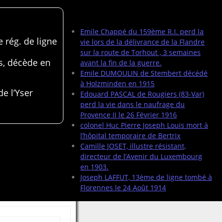
Articles récents
Emile Chappé du 159ème R.I. perd la
 rég. de ligne
vie lors de la délivrance de la Flandre
sur la route de Torhout , 3 semaines
s, décède en
avant la fin de la guerre.
Emile DUMOULIN de Stembert décédé
à Holzminden en 1915
de l’Yser
Edouard PASCAL de Rougiers (83-Var)
perd la vie dans le naufrage du
Provence II le 26 Février 1916
colonel Huc Pierre Joseph Louis mort à
l’hôpital temporaire de Bertrix
Camille JOSET, illustre résistant,
directeur de l’Avenir du Luxembourg
en 1903.
Joseph LAFFUT, 13ème de ligne tombé à
Florennes le 24 Août 1914