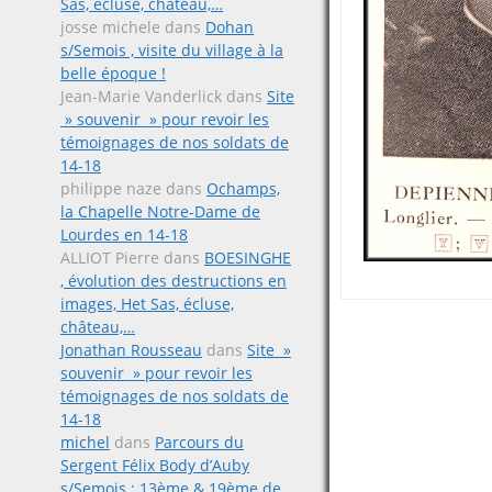
Sas, écluse, château,…
josse michele
dans
Dohan
s/Semois , visite du village à la
belle époque !
Jean-Marie Vanderlick
dans
Site
» souvenir » pour revoir les
témoignages de nos soldats de
14-18
philippe naze
dans
Ochamps,
la Chapelle Notre-Dame de
Lourdes en 14-18
ALLIOT Pierre
dans
BOESINGHE
, évolution des destructions en
images, Het Sas, écluse,
château,…
Post
Jonathan Rousseau
dans
Site »
souvenir » pour revoir les
navigat
témoignages de nos soldats de
14-18
michel
dans
Parcours du
Sergent Félix Body d’Auby
s/Semois ; 13ème & 19ème de