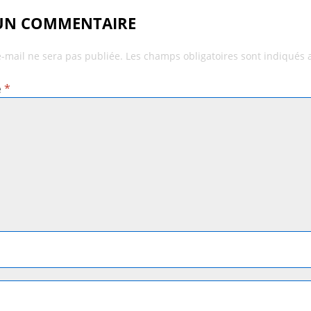
 UN COMMENTAIRE
e-mail ne sera pas publiée.
Les champs obligatoires sont indiqués
e
*