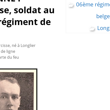
06ème régime
se, soldat au
belge
régiment de
Longl
isse, né à Longlier
de ligne
carte du feu