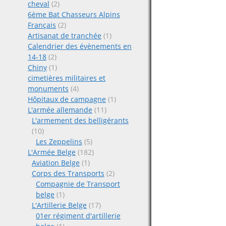
cheval
(2)
6ème Bat Chasseurs Alpins
Français
(2)
Artisanat de tranchée
(1)
Calendrier des évènements en
14-18
(2)
Chiny
(1)
cimetières militaires et
monuments
(4)
Hôpitaux de campagne
(1)
L'armée allemande
(11)
L'armement des belligérants
(10)
Les Zeppelins
(5)
L'Armée Belge
(182)
Aviation Belge
(1)
Corps des Transports
(2)
Compagnie de Transport
belge
(1)
L'Artillerie Belge
(17)
01er régiment d'artillerie