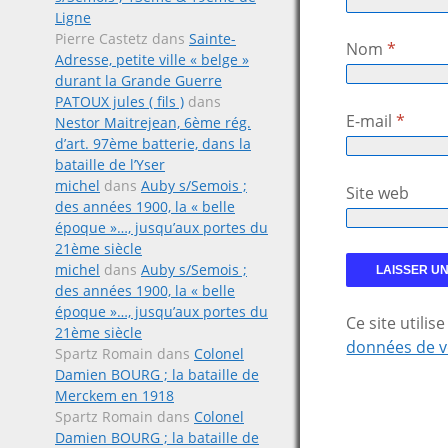
Ligne
Pierre Castetz
dans
Sainte-
Nom
*
Adresse, petite ville « belge »
durant la Grande Guerre
PATOUX jules ( fils )
dans
E-mail
*
Nestor Maitrejean, 6ème rég.
d’art. 97ème batterie, dans la
bataille de l’Yser
michel
dans
Auby s/Semois ;
Site web
des années 1900, la « belle
époque »…, jusqu’aux portes du
21ème siècle
michel
dans
Auby s/Semois ;
des années 1900, la « belle
époque »…, jusqu’aux portes du
Ce site utili
21ème siècle
données de v
Spartz Romain
dans
Colonel
Damien BOURG ; la bataille de
Merckem en 1918
Spartz Romain
dans
Colonel
Damien BOURG ; la bataille de