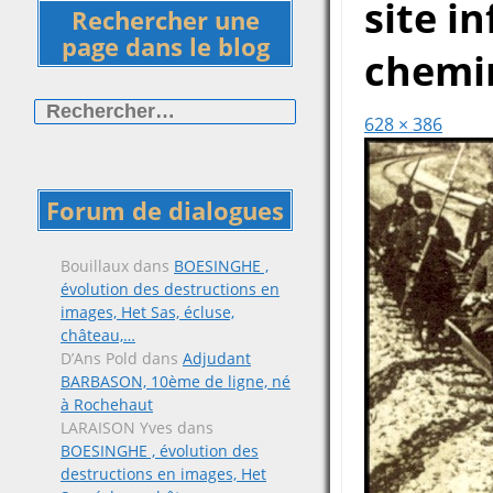
site i
Rechercher une
page dans le blog
chemin
Rechercher :
628 × 386
Forum de dialogues
Bouillaux
dans
BOESINGHE ,
évolution des destructions en
images, Het Sas, écluse,
château,…
D’Ans Pold
dans
Adjudant
BARBASON, 10ème de ligne, né
à Rochehaut
LARAISON Yves
dans
BOESINGHE , évolution des
destructions en images, Het