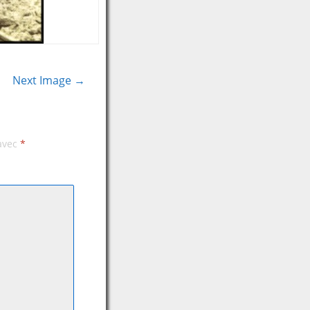
Next Image →
 avec
*