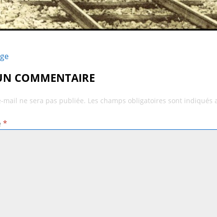
age
 UN COMMENTAIRE
e-mail ne sera pas publiée.
Les champs obligatoires sont indiqués
e
*