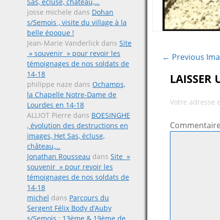
Sas, écluse, château,…
josse michele
dans
Dohan
s/Semois , visite du village à la
belle époque !
Jean-Marie Vanderlick
dans
Site
» souvenir » pour revoir les
← Previous Im
témoignages de nos soldats de
14-18
LAISSER
philippe naze
dans
Ochamps,
la Chapelle Notre-Dame de
Votre adresse 
Lourdes en 14-18
ALLIOT Pierre
dans
BOESINGHE
Commentair
, évolution des destructions en
images, Het Sas, écluse,
château,…
Jonathan Rousseau
dans
Site »
souvenir » pour revoir les
témoignages de nos soldats de
14-18
michel
dans
Parcours du
Sergent Félix Body d’Auby
s/Semois ; 13ème & 19ème de