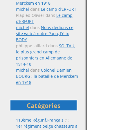
Merckem en 1918
michel
dans
Le camp d’ERFURT
Plapied Olivier
dans
Le camp
d’ERFURT
michel
dans
Nous dédions ce
site web à notre Papa, Félix
BODY
philippe jaillard
dans
SOLTAU,
le plus grand camp de
prisonniers en Allemagne de
1914-18
michel
dans
Colonel Damien
BOURG ; la bataille de Merckem
en 1918
Catégories
113ème Rég.Inf.Français
(1)
1er régiment belge chasseurs à