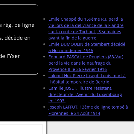
Articles récents
Emile Chappé du 159ème R.I. perd la
 rég. de ligne
vie lors de la délivrance de la Flandre
sur la route de Torhout , 3 semaines
s, décède en
avant la fin de la guerre.
Emile DUMOULIN de Stembert décédé
à Holzminden en 1915
de l’Yser
Edouard PASCAL de Rougiers (83-Var)
perd la vie dans le naufrage du
Provence II le 26 Février 1916
colonel Huc Pierre Joseph Louis mort à
l’hôpital temporaire de Bertrix
Camille JOSET, illustre résistant,
directeur de l’Avenir du Luxembourg
en 1903.
Joseph LAFFUT, 13ème de ligne tombé à
Florennes le 24 Août 1914