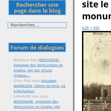
site le
Rechercher une
page dans le blog
monum
Rechercher :
628 × 395
Forum de dialogues
Bouillaux
dans
BOESINGHE ,
évolution des destructions en
images, Het Sas, écluse,
château,…
D’Ans Pold
dans
Adjudant
BARBASON, 10ème de ligne, né
à Rochehaut
LARAISON Yves
dans
BOESINGHE , évolution des
destructions en images, Het