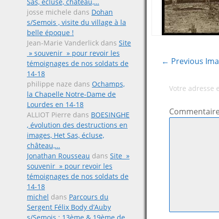
Sas, écluse, château,…
josse michele
dans
Dohan
s/Semois , visite du village à la
belle époque !
Jean-Marie Vanderlick
dans
Site
» souvenir » pour revoir les
← Previous Im
témoignages de nos soldats de
14-18
philippe naze
dans
Ochamps,
Votre adresse 
la Chapelle Notre-Dame de
Lourdes en 14-18
Commentair
ALLIOT Pierre
dans
BOESINGHE
, évolution des destructions en
images, Het Sas, écluse,
château,…
Jonathan Rousseau
dans
Site »
souvenir » pour revoir les
témoignages de nos soldats de
14-18
michel
dans
Parcours du
Sergent Félix Body d’Auby
s/Semois ; 13ème & 19ème de