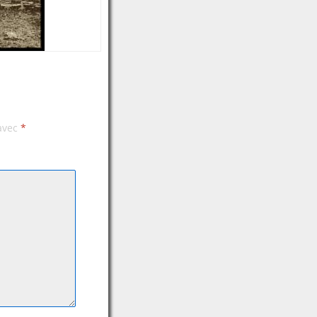
 avec
*