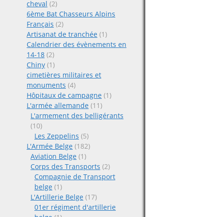
cheval
(2)
6ème Bat Chasseurs Alpins
Français
(2)
Artisanat de tranchée
(1)
Calendrier des évènements en
14-18
(2)
Chiny
(1)
cimetières militaires et
monuments
(4)
Hôpitaux de campagne
(1)
L'armée allemande
(11)
L'armement des belligérants
(10)
Les Zeppelins
(5)
L'Armée Belge
(182)
Aviation Belge
(1)
Corps des Transports
(2)
Compagnie de Transport
belge
(1)
L'Artillerie Belge
(17)
01er régiment d'artillerie