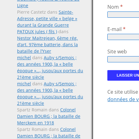
Ligne
Nom
*
Pierre Castetz
dans
Sainte-
Adresse, petite ville « belge »
durant la Grande Guerre
E-mail
*
PATOUX jules ( fils )
dans
Nestor Maitrejean, 6ème rég.
d’art. 97ème batterie, dans la
bataille de l’Yser
Site web
michel
dans
Auby s/Semois ;
des années 1900, la « belle
époque »…, jusqu’aux portes du
21ème siècle
michel
dans
Auby s/Semois ;
des années 1900, la « belle
Ce site utili
époque »…, jusqu’aux portes du
données de v
21ème siècle
Spartz Romain
dans
Colonel
Damien BOURG ; la bataille de
Merckem en 1918
Spartz Romain
dans
Colonel
Damien BOURG ; la bataille de