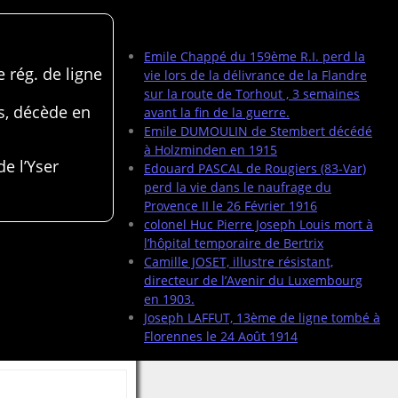
Articles récents
Emile Chappé du 159ème R.I. perd la
 rég. de ligne
vie lors de la délivrance de la Flandre
sur la route de Torhout , 3 semaines
s, décède en
avant la fin de la guerre.
Emile DUMOULIN de Stembert décédé
à Holzminden en 1915
de l’Yser
Edouard PASCAL de Rougiers (83-Var)
perd la vie dans le naufrage du
Provence II le 26 Février 1916
colonel Huc Pierre Joseph Louis mort à
l’hôpital temporaire de Bertrix
Camille JOSET, illustre résistant,
directeur de l’Avenir du Luxembourg
en 1903.
Joseph LAFFUT, 13ème de ligne tombé à
Florennes le 24 Août 1914