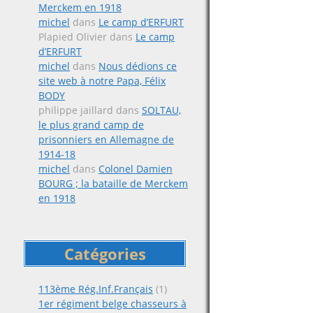
Merckem en 1918
michel
dans
Le camp d’ERFURT
Plapied Olivier
dans
Le camp
d’ERFURT
michel
dans
Nous dédions ce
site web à notre Papa, Félix
BODY
philippe jaillard
dans
SOLTAU,
le plus grand camp de
prisonniers en Allemagne de
1914-18
michel
dans
Colonel Damien
BOURG ; la bataille de Merckem
en 1918
Catégories
113ème Rég.Inf.Français
(1)
1er régiment belge chasseurs à