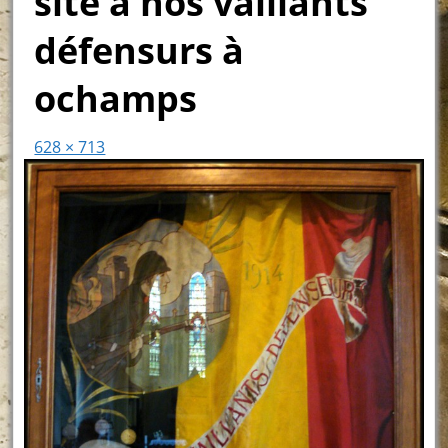
site a nos vaillants
défensurs à
ochamps
628 × 713