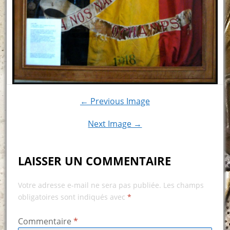
← Previous Image
Next Image →
LAISSER UN COMMENTAIRE
Votre adresse e-mail ne sera pas publiée.
Les champs
obligatoires sont indiqués avec
*
Commentaire
*