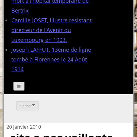
mort à l’hôpital temporaire de
Bertrix
Camille JOSET, illustre résistant,
directeur de l’Avenir du
Luxembourg en 1903.
Joseph LAFFUT, 13ème de ligne
tombé à Florennes le 24 Août
1914
Sidebar
20 janvier 2010