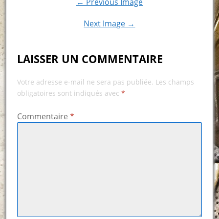
← Previous Image
Next Image →
LAISSER UN COMMENTAIRE
Votre adresse e-mail ne sera pas publiée.
Les champs
obligatoires sont indiqués avec
*
Commentaire
*