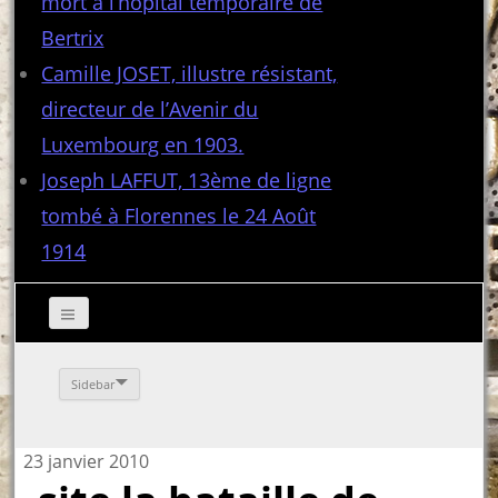
mort à l’hôpital temporaire de
Bertrix
Camille JOSET, illustre résistant,
directeur de l’Avenir du
Luxembourg en 1903.
Joseph LAFFUT, 13ème de ligne
tombé à Florennes le 24 Août
1914
Sidebar
23 janvier 2010