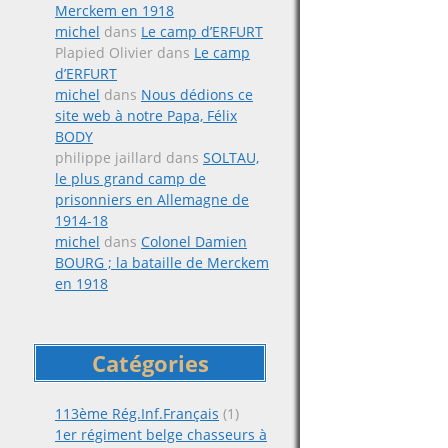
Merckem en 1918
michel
dans
Le camp d’ERFURT
Plapied Olivier
dans
Le camp
d’ERFURT
michel
dans
Nous dédions ce
site web à notre Papa, Félix
BODY
philippe jaillard
dans
SOLTAU,
le plus grand camp de
prisonniers en Allemagne de
1914-18
michel
dans
Colonel Damien
BOURG ; la bataille de Merckem
en 1918
Catégories
113ème Rég.Inf.Français
(1)
1er régiment belge chasseurs à