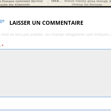
age
LAISSER UN COMMENTAIRE
e-mail ne sera pas publiée.
Les champs obligatoires sont indiqués
e
*