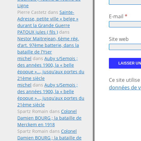
Ligne
Pierre Castetz
dans
Sainte-
E-mail
*
Adresse, petite ville « belge »
durant la Grande Guerre
PATOUX jules ( fils )
dans
Nestor Maitrejean, 6ème rég.
Site web
d’art. 97ème batterie, dans la
bataille de l’Yser
michel
dans
Auby s/Semois ;
des années 1900, la « belle
époque »…, jusqu’aux portes du
21ème siècle
Ce site utili
michel
dans
Auby s/Semois ;
données de v
des années 1900, la « belle
époque »…, jusqu’aux portes du
21ème siècle
Spartz Romain
dans
Colonel
Damien BOURG ; la bataille de
Merckem en 1918
Spartz Romain
dans
Colonel
Damien BOURG ; la bataille de