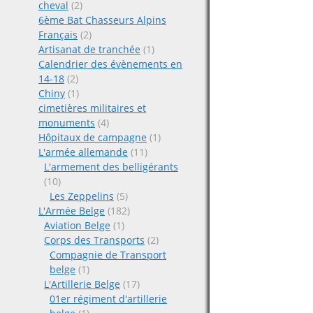
cheval
(2)
6ème Bat Chasseurs Alpins
Français
(2)
Artisanat de tranchée
(1)
Calendrier des évènements en
14-18
(2)
Chiny
(1)
cimetières militaires et
monuments
(4)
Hôpitaux de campagne
(1)
L'armée allemande
(11)
L'armement des belligérants
(10)
Les Zeppelins
(5)
L'Armée Belge
(182)
Aviation Belge
(1)
Corps des Transports
(2)
Compagnie de Transport
belge
(1)
L'Artillerie Belge
(17)
01er régiment d'artillerie