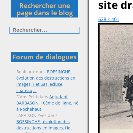
site d
Rechercher une
page dans le blog
628 × 401
Rechercher :
Forum de dialogues
Bouillaux
dans
BOESINGHE ,
évolution des destructions en
images, Het Sas, écluse,
château,…
D’Ans Pold
dans
Adjudant
BARBASON, 10ème de ligne, né
à Rochehaut
LARAISON Yves
dans
BOESINGHE , évolution des
destructions en images, Het