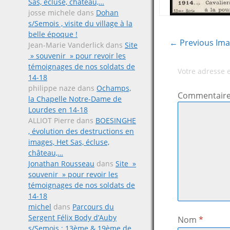
Sas, écluse, château,…
josse michele
dans
Dohan
s/Semois , visite du village à la
belle époque !
← Previous Im
Jean-Marie Vanderlick
dans
Site
» souvenir » pour revoir les
témoignages de nos soldats de
Votre adresse 
14-18
philippe naze
dans
Ochamps,
Commentair
la Chapelle Notre-Dame de
Lourdes en 14-18
ALLIOT Pierre
dans
BOESINGHE
, évolution des destructions en
images, Het Sas, écluse,
château,…
Jonathan Rousseau
dans
Site »
souvenir » pour revoir les
témoignages de nos soldats de
14-18
michel
dans
Parcours du
Sergent Félix Body d’Auby
Nom
*
s/Semois ; 13ème & 19ème de