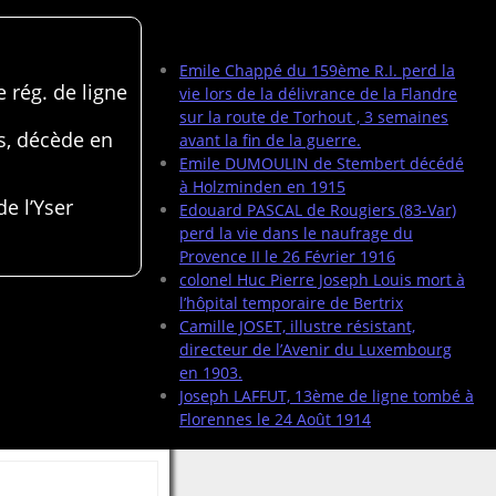
Articles récents
Emile Chappé du 159ème R.I. perd la
 rég. de ligne
vie lors de la délivrance de la Flandre
sur la route de Torhout , 3 semaines
s, décède en
avant la fin de la guerre.
Emile DUMOULIN de Stembert décédé
à Holzminden en 1915
de l’Yser
Edouard PASCAL de Rougiers (83-Var)
perd la vie dans le naufrage du
Provence II le 26 Février 1916
colonel Huc Pierre Joseph Louis mort à
l’hôpital temporaire de Bertrix
Camille JOSET, illustre résistant,
directeur de l’Avenir du Luxembourg
en 1903.
Joseph LAFFUT, 13ème de ligne tombé à
Florennes le 24 Août 1914