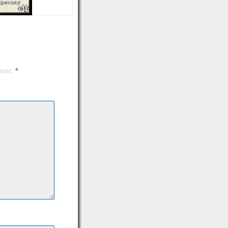
 avec
*