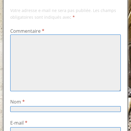
Votre adresse e-mail ne sera pas publiée.
Les champs
obligatoires sont indiqués avec
*
Commentaire
*
Nom
*
E-mail
*