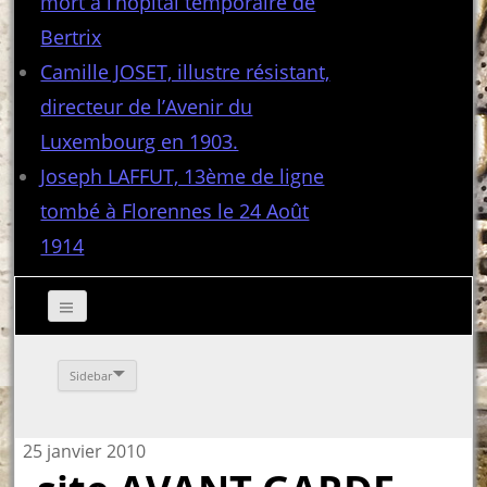
mort à l’hôpital temporaire de
Bertrix
Camille JOSET, illustre résistant,
directeur de l’Avenir du
Luxembourg en 1903.
Joseph LAFFUT, 13ème de ligne
tombé à Florennes le 24 Août
1914
Sidebar
25 janvier 2010