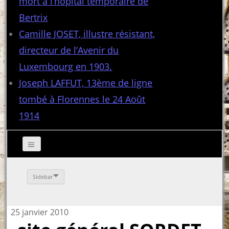
mort à l’hôpital temporaire de
Bertrix
Camille JOSET, illustre résistant,
directeur de l’Avenir du
Luxembourg en 1903.
Joseph LAFFUT, 13ème de ligne
tombé à Florennes le 24 Août
1914
Sidebar
25 janvier 2010