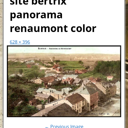
site bertrix
panorama
renaumont color
628 × 396
← Previous Image