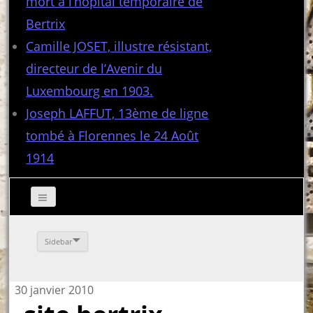
mort à l’hôpital temporaire de
Bertrix
Camille JOSET, illustre résistant,
directeur de l’Avenir du
Luxembourg en 1903.
Joseph LAFFUT, 13ème de ligne
tombé à Florennes le 24 Août
1914
Sidebar
30 janvier 2010