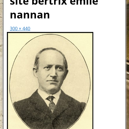
site bertrix emile
nannan
300 × 440