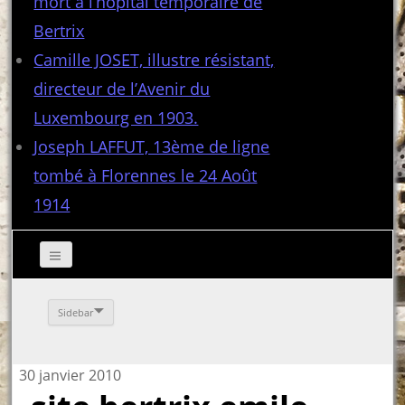
mort à l’hôpital temporaire de
Bertrix
Camille JOSET, illustre résistant,
directeur de l’Avenir du
Luxembourg en 1903.
Joseph LAFFUT, 13ème de ligne
tombé à Florennes le 24 Août
1914
Sidebar
30 janvier 2010