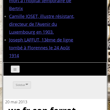
mort à l’hôpital temporaire de
Bertrix
Camille JOSET, illustre résistant,
directeur de l’Avenir du
Luxembourg en 1903.
Joseph LAFFUT, 13ème de ligne
tombé à Florennes le 24 Août
1914
Sidebar
20 mai 2013